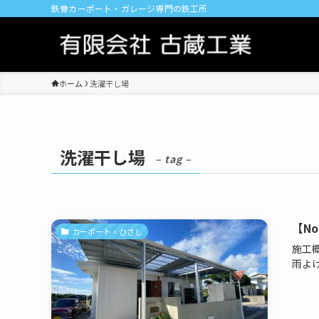
鉄骨カーポート・ガレージ専門の鉄工所
ホーム
洗濯干し場
洗濯干し場
– tag –
【No
カーポート・ひさし
施工
雨よけ.