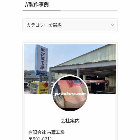
//製作事例
//
製
作
事
例
会社案内
有限会社 古蔵工業
〒901-0211