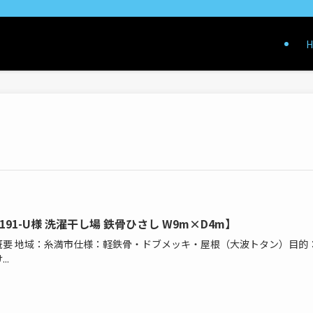
H
191-U様 洗濯干し場 鉄骨ひさし W9m×D4m】
概要 地域：糸満市仕様：軽鉄骨・ドブメッキ・屋根（大波トタン）目的
..