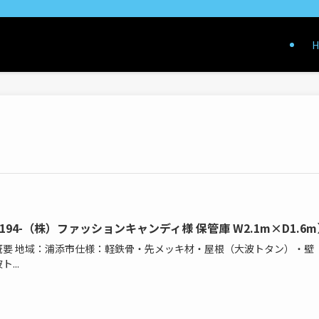
H
194-（株）ファッションキャンディ様 保管庫 W2.1m×D1.6m
概要 地域：浦添市仕様：軽鉄骨・先メッキ材・屋根（大波トタン）・壁
...