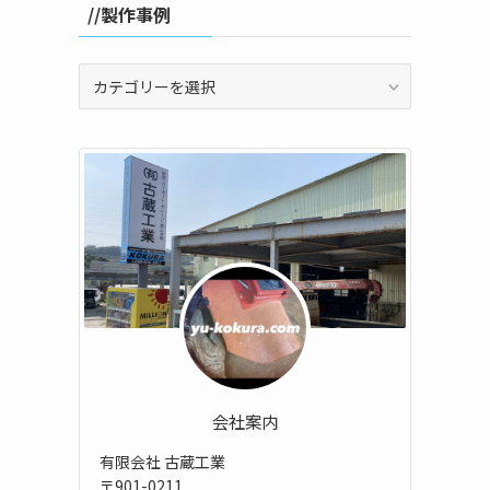
//製作事例
//
製
作
事
例
会社案内
有限会社 古蔵工業
〒901-0211