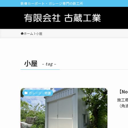
鉄骨カーポート・ガレージ専門の鉄工所
ホーム
小屋
小屋
– tag –
【No
ガレージ・物置
施工
（角波ト