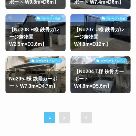
ポート W9.8m×D6m】
ポート W7.4m×D6m】
ガレージ・物置
ガレージ・物置
【No208-H様 鉄骨ガレ
【No207-U様 鉄骨ガレ
ージ兼物置
ージ兼物置
W2.5m×D3.6m】
W4.8m×D12m】
カーポート・ひさし
カーポート・ひさし
【No204-T様 鉄骨カー
No205-I様 鉄骨カーポ
ポート
ート W7.3m×D4.7m】
W4.8m×D5.6m】
1
2
...
4