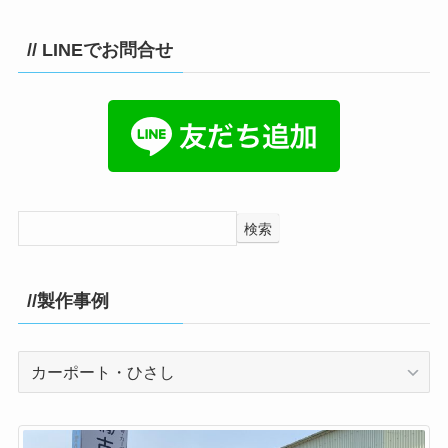
// LINEでお問合せ
検索
//製作事例
//
製
作
事