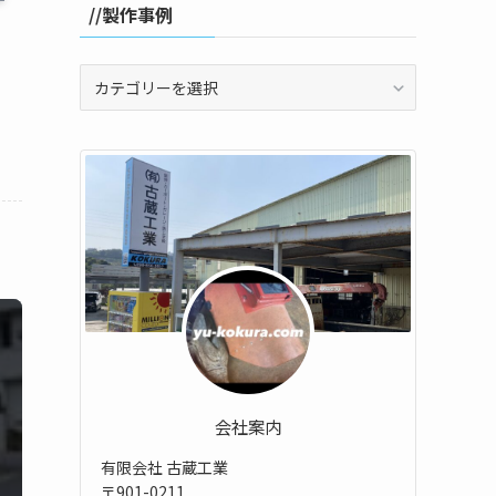
//製作事例
//
製
作
事
例
会社案内
有限会社 古蔵工業
〒901-0211