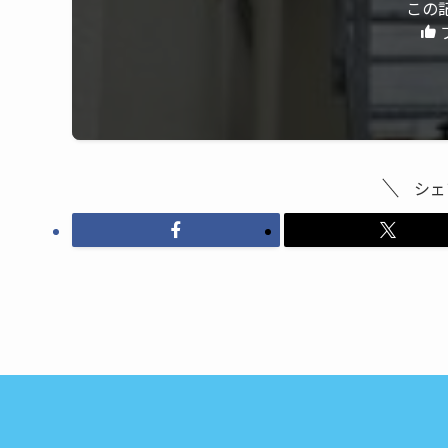
この
シェ