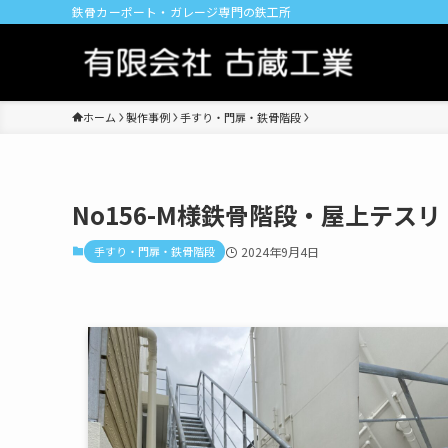
鉄骨カーポート・ガレージ専門の鉄工所
ホーム
製作事例
手すり・門扉・鉄骨階段
No156-M様鉄骨階段・屋上テスリ
手すり・門扉・鉄骨階段
2024年9月4日