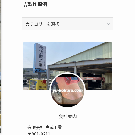
//製作事例
//
製
作
事
例
会社案内
有限会社 古蔵工業
〒901-0211