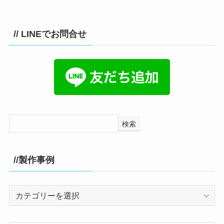
// LINEでお問合せ
検索
//製作事例
//
製
作