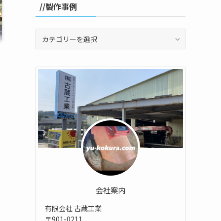
//製作事例
//
製
作
事
例
会社案内
有限会社 古蔵工業
〒901-0211