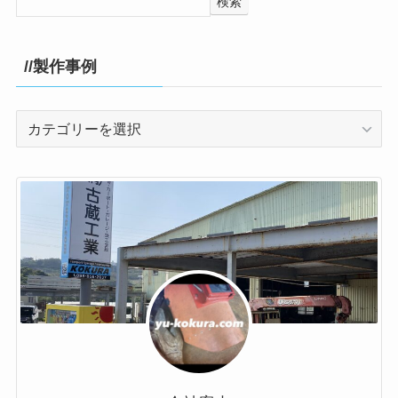
検索
//製作事例
//
製
作
事
例