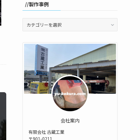
//製作事例
//
製
作
事
例
会社案内
有限会社 古蔵工業
〒901-0211