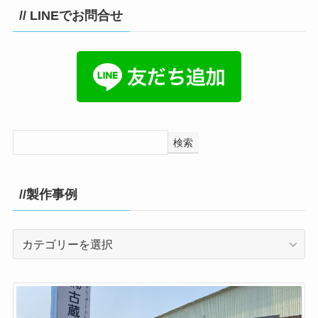
// LINEでお問合せ
検索
//製作事例
//
製
作
事
例